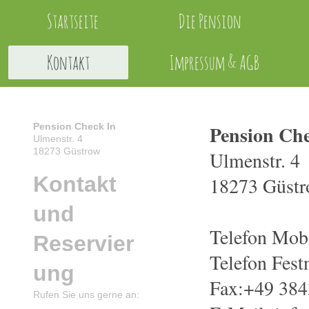
Startseite
Die Pension
Kontakt
Impressum & AGB
Pension Check In
Pension Che
Ulmenstr. 4
18273 Güstrow
Ulmenstr. 4
Kontakt
18273 Güst
und
Telefon Mob
Reservier
Telefon Fest
ung
Fax:+49 384
Rufen Sie uns gerne an: